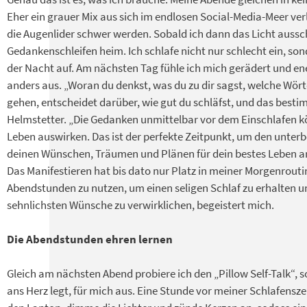
Eher ein grauer Mix aus sich im endlosen Social-Media-Meer ver
die Augenlider schwer werden. Sobald ich dann das Licht aussc
Gedankenschleifen heim. Ich schlafe nicht nur schlecht ein, so
der Nacht auf. Am nächsten Tag fühle ich mich gerädert und en
anders aus. „Woran du denkst, was du zu dir sagst, welche Wört
gehen, entscheidet darüber, wie gut du schläfst, und das bestimm
Helmstetter. „Die Gedanken unmittelbar vor dem Einschlafen kö
Leben auswirken. Das ist der perfekte Zeitpunkt, um den unterb
deinen Wünschen, Träumen und Plänen für dein bestes Leben an
Das Manifestieren hat bis dato nur Platz in meiner Morgenrouti
Abendstunden zu nutzen, um einen seligen Schlaf zu erhalten 
sehnlichsten Wünsche zu verwirklichen, begeistert mich.
Die Abendstunden ehren lernen
Gleich am nächsten Abend probiere ich den „Pillow Self-Talk“, s
ans Herz legt, für mich aus. Eine Stunde vor meiner Schlafenszei