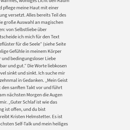
n warmes, wohliges Licht den Raum
nd pflege meine Haut mit einer
 versetzt. Alles bereits Teil des
 die große Auswahl an magischen
n: von Selbstliebe über
scheide ich mich für den Text
üster für die Seele“ (siehe Seite
ohlige Gefühle in meinem Körper
r und bedingungsloser Liebe
rbar und gut.“ Die Worte liebkosen
el sinkt und sinkt. Ich suche mir
 zehnmal in Gedanken. „Mein Geist
t den sanften Takt vor und führt
h am nächsten Morgen die Augen
mir. „Guter Schlaf ist wie das
g ist offen, und du bist
eibt Kristen Helmstetter. Es ist
ächsten Self-Talk und mein heiliges