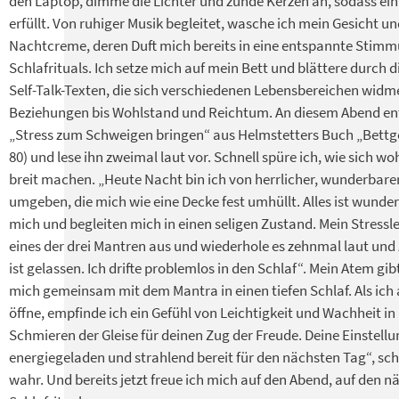
den Laptop, dimme die Lichter und zünde Kerzen an, sodass ei
erfüllt. Von ruhiger Musik begleitet, wasche ich mein Gesicht u
Nachtcreme, deren Duft mich bereits in eine entspannte Stimmung
Schlafrituals. Ich setze mich auf mein Bett und blättere durch
Self-Talk-Texten, die sich verschiedenen Lebensbereichen widme
Beziehungen bis Wohlstand und Reichtum. An diesem Abend ent
„Stress zum Schweigen bringen“ aus Helmstetters Buch „Bettgefl
80) und lese ihn zweimal laut vor. Schnell spüre ich, wie sich w
breit machen. „Heute Nacht bin ich von herrlicher, wunderbare
umgeben, die mich wie eine Decke fest umhüllt. Alles ist wunde
mich und begleiten mich in einen seligen Zustand. Mein Stresslev
eines der drei Mantren aus und wiederhole es zehnmal laut und
ist gelassen. Ich drifte problemlos in den Schlaf“. Mein Atem gib
mich gemeinsam mit dem Mantra in einen tiefen Schlaf. Als ic
öffne, empfinde ich ein Gefühl von Leichtigkeit und Wachheit in 
Schmieren der Gleise für deinen Zug der Freude. Deine Einstellun
energiegeladen und strahlend bereit für den nächsten Tag“, schr
wahr. Und bereits jetzt freue ich mich auf den Abend, auf den n