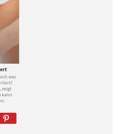
ert
 Doch was
rliert?
 zeigt
n kann
en.