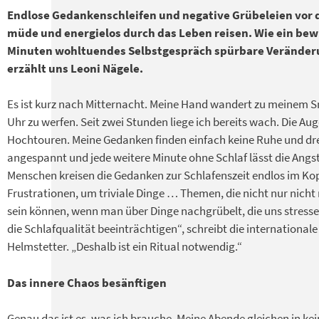
Endlose Gedankenschleifen und negative Grübeleien vor 
müde und energielos durch das Leben reisen. Wie ein bewu
Minuten wohltuendes Selbstgespräch spürbare Veränder
erzählt uns Leoni Nägele.
Es ist kurz nach Mitternacht. Meine Hand wandert zu meinem S
Uhr zu werfen. Seit zwei Stunden liege ich bereits wach. Die Aug
Hochtouren. Meine Gedanken finden einfach keine Ruhe und drehe
angespannt und jede weitere Minute ohne Schlaf lässt die Angst
Menschen kreisen die Gedanken zur Schlafenszeit endlos im Ko
Frustrationen, um triviale Dinge … Themen, die nicht nur nicht 
sein können, wenn man über Dinge nachgrübelt, die uns stress
die Schlafqualität beeinträchtigen“, schreibt die internationale
Helmstetter. „Deshalb ist ein Ritual notwendig.“
Das innere Chaos besänftigen
Genau das ist es, was ich brauche. Meine Abende gleichen in kei