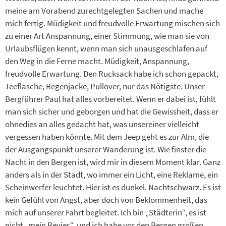
meine am Vorabend zurechtgelegten Sachen und mache
mich fertig. Müdigkeit und freudvolle Erwartung mischen sich
zu einer Art Anspannung, einer Stimmung, wie man sie von
Urlaubsflügen kennt, wenn man sich unausgeschlafen auf
den Weg in die Ferne macht. Müdigkeit, Anspannung,
freudvolle Erwartung. Den Rucksack habe ich schon gepackt,
Teeflasche, Regenjacke, Pullover, nur das Nötigste. Unser
Bergführer Paul hat alles vorbereitet. Wenn er dabei ist, fühlt
man sich sicher und geborgen und hat die Gewissheit, dass er
ohnedies an alles gedacht hat, was unsereiner vielleicht
vergessen haben könnte. Mit dem Jeep geht es zur Alm, die
der Ausgangspunkt unserer Wanderung ist. Wie finster die
Nacht in den Bergen ist, wird mir in diesem Moment klar. Ganz
anders als in der Stadt, wo immer ein Licht, eine Reklame, ein
Scheinwerfer leuchtet. Hier ist es dunkel. Nachtschwarz. Es ist
kein Gefühl von Angst, aber doch von Beklommenheit, das
mich auf unserer Fahrt begleitet. Ich bin „Städterin“, es ist
nicht „mein Revier“, und ich habe vor den Bergen großen