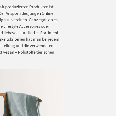
air produzierten Produkten ist
 Der Ansporn des jungen Online
gn zu vereinen. Ganz egal, ob es
 Lifestyle Accessoires oder
d liebevoll kuratiertes Sortiment
keitskriterien hat man bei jedem
rstellung und die verwendeten
t vegan – Rohstoffe tierischen