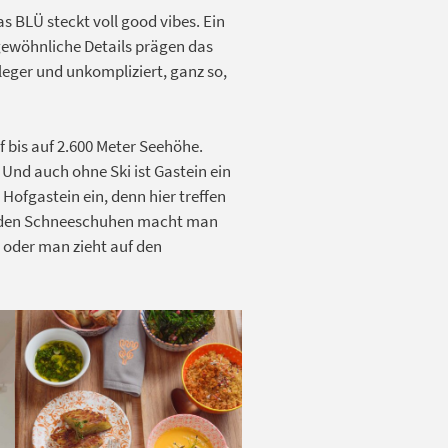
s BLÜ steckt voll good vibes. Ein
gewöhnliche Details prägen das
 leger und unkompliziert, ganz so,
f bis auf 2.600 Meter Seehöhe.
 Und auch ohne Ski ist Gastein ein
Hofgastein ein, denn hier treffen
Mit den Schneeschuhen macht man
n oder man zieht auf den