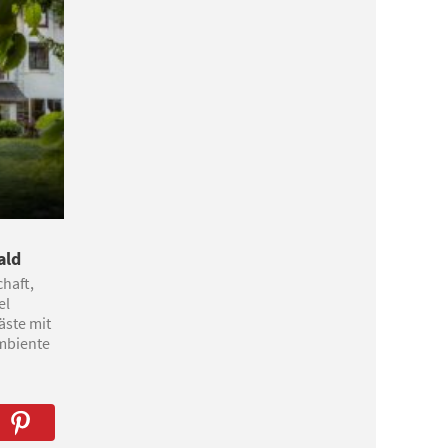
ald
chaft,
el
äste mit
Ambiente