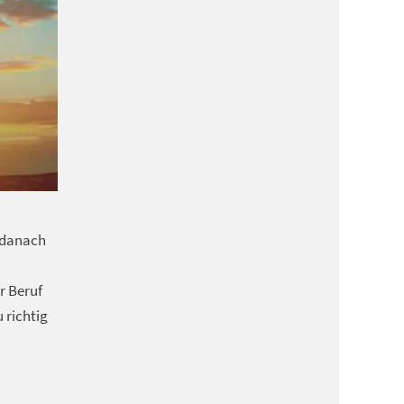
e danach
r Beruf
richtig