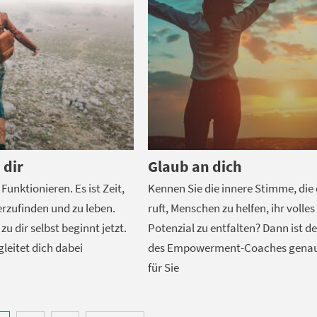
 dir
Glaub an dich
Funktionieren. Es ist Zeit,
Kennen Sie die ­innere Stimme, di
erzufinden und zu leben.
ruft, Menschen zu helfen, ihr volles
u dir selbst beginnt jetzt.
Potenzial zu entfalten? Dann ist de
gleitet dich dabei
des Empowerment-Coaches genau 
für Sie