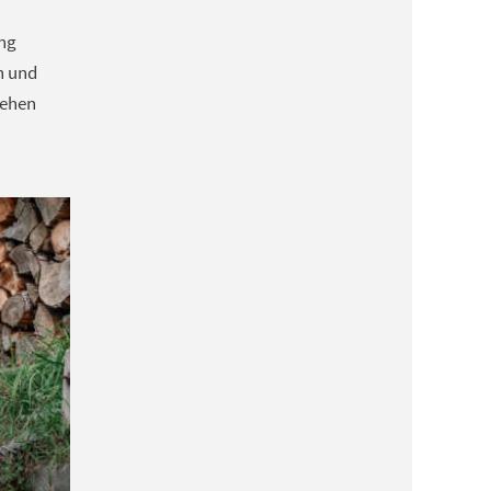
ung
n und
tehen