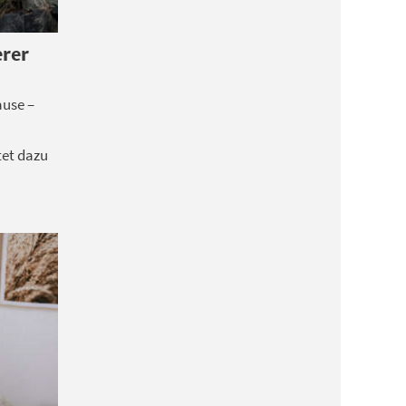
erer
ause –
tet dazu