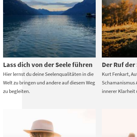
Lass dich von der Seele führen
Der Ruf der
Hier lernst du deine Seelenqualitäten in die
Kurt Fenkart, Au
Welt zu bringen und andere auf diesem Weg
Schamanismus A
zu begleiten.
innerer Klarheit