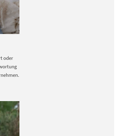
rt oder
twortung
ernehmen.