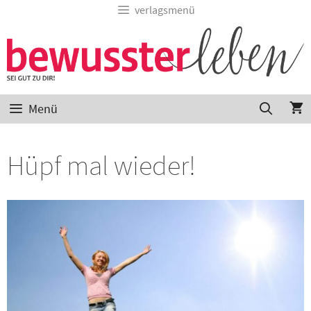
verlagsmenü
Menü
Hüpf mal wieder!