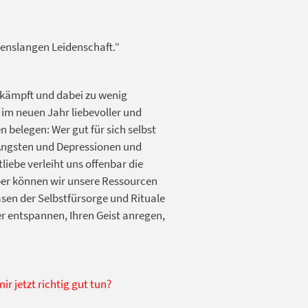
ebenslangen Leidenschaft.“
ekämpft und dabei zu wenig
 im neuen Jahr liebevoller und
 belegen: Wer gut für sich selbst
u Ängsten und Depressionen und
iebe verleiht uns offenbar die
aber können wir unsere Ressourcen
asen der Selbstfürsorge und Rituale
per entspannen, Ihren Geist anregen,
ir jetzt richtig gut tun?