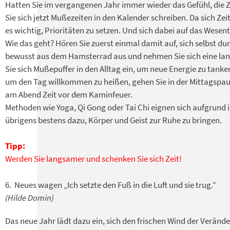
Hatten Sie im vergangenen Jahr immer wieder das Gefühl, die Ze
Sie sich jetzt Mußezeiten in den Kalender schreiben. Da sich Zeit
es wichtig, Prioritäten zu setzen. Und sich dabei auf das Wesent
Wie das geht? Hören Sie zuerst einmal damit auf, sich selbst du
bewusst aus dem Hamsterrad aus und nehmen Sie sich eine lange
Sie sich Mußepuffer in den Alltag ein, um neue Energie zu tank
um den Tag willkommen zu heißen, gehen Sie in der Mittagspause
am Abend Zeit vor dem Kaminfeuer.
Methoden wie Yoga, Qi Gong oder Tai Chi eignen sich aufgrun
übrigens bestens dazu, Körper und Geist zur Ruhe zu bringen.
Tipp:
Werden Sie langsamer und schenken Sie sich Zeit!
6. Neues wagen „Ich setzte den Fuß in die Luft und sie trug.“
(Hilde Domin)
Das neue Jahr lädt dazu ein, sich den frischen Wind der Veränd