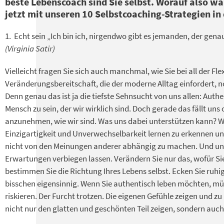
beste Lebenscoach sind Sie selbst. Worauf also w
jetzt mit unseren 10 Selbstcoaching-Strategien in
1. Echt sein „Ich bin ich, nirgendwo gibt es jemanden, der genaus
(Virginia Satir)
Vielleicht fragen Sie sich auch manchmal, wie Sie bei all der Flex
Veränderungsbereitschaft, die der moderne Alltag einfordert, n
Denn genau das ist ja die tiefste Sehnsucht von uns allen: Authen
Mensch zu sein, der wir wirklich sind. Doch gerade das fällt uns 
anzunehmen, wie wir sind. Was uns dabei unterstützen kann? W
Einzigartigkeit und Unverwechselbarkeit lernen zu erkennen u
nicht von den Meinungen anderer abhängig zu machen. Und uns
Erwartungen verbiegen lassen. Verändern Sie nur das, wofür Sie
bestimmen Sie die Richtung Ihres Lebens selbst. Ecken Sie ruhi
bisschen eigensinnig. Wenn Sie authentisch leben möchten, m
riskieren. Der Furcht trotzen. Die eigenen Gefühle zeigen und z
nicht nur den glatten und geschönten Teil zeigen, sondern auc