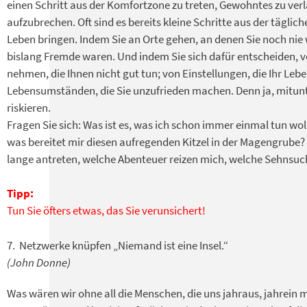
einen Schritt aus der Komfortzone zu treten, Gewohntes zu ver
aufzubrechen. Oft sind es bereits kleine Schritte aus der tägli
Leben bringen. Indem Sie an Orte gehen, an denen Sie noch nie
bislang Fremde waren. Und indem Sie sich dafür entscheiden,
nehmen, die Ihnen nicht gut tun; von Einstellungen, die Ihr Le
Lebensumständen, die Sie unzufrieden machen. Denn ja, mitun
riskieren.
Fragen Sie sich: Was ist es, was ich schon immer einmal tun woll
was bereitet mir diesen aufregenden Kitzel in der Magengrube?
lange antreten, welche Abenteuer reizen mich, welche Sehnsuc
Tipp:
Tun Sie öfters etwas, das Sie verunsichert!
7. Netzwerke knüpfen „Niemand ist eine Insel.“
(John Donne)
Was wären wir ohne all die Menschen, die uns jahraus, jahrein m