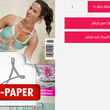
bewusster
In den Wa
leben
2/2016
e-
Jetzt per S
Paper
(März/April
Jetzt mit PayP
2016)
Menge