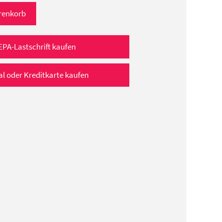
renkorb
EPA-Lastschrift kaufen
al oder Kreditkarte kaufen