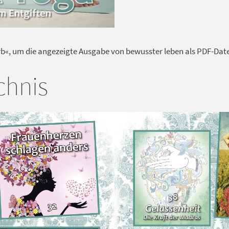
rb«, um die angezeigte Ausgabe von bewusster leben als PDF-Datei
chnis