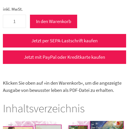
inkl. MwSt.
bewusster
In den Warenkorb
leben
3/2016
e-
Jetzt per SEPA-Lastschrift kaufen
Paper
(Mai/Juni
Jetzt mit PayPal oder Kreditkarte kaufen
2016)
Menge
Klicken Sie oben auf »in den Warenkorb«, um die angezeigte
Ausgabe von bewusster leben als PDF-Datei zu erhalten.
Inhaltsverzeichnis