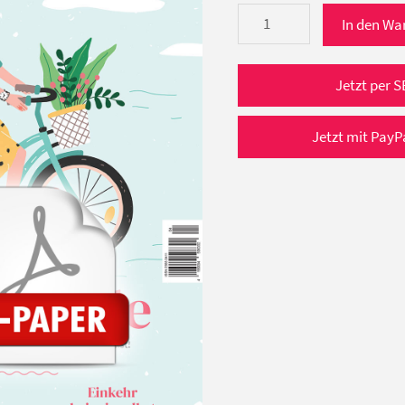
bewusster
In den Wa
leben
4/2020
e-
Jetzt per S
Paper
(Juli/August
Jetzt mit PayP
2020)
Menge