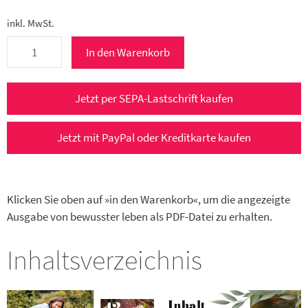
inkl. MwSt.
bewusster
In den Warenkorb
leben
4/2024
e-
Jetzt per SEPA-Lastschrift kaufen
Paper
(Juli/August
Jetzt mit PayPal oder Kreditkarte kaufen
2024)
Menge
Klicken Sie oben auf »in den Warenkorb«, um die angezeigte
Ausgabe von bewusster leben als PDF-Datei zu erhalten.
Inhaltsverzeichnis