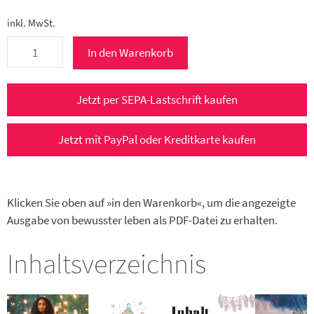
inkl. MwSt.
bewusster
In den Warenkorb
leben
6/2024
e-
Jetzt per SEPA-Lastschrift kaufen
Paper
(November/Dezember
Jetzt mit PayPal oder Kreditkarte kaufen
2024)
Menge
Klicken Sie oben auf »in den Warenkorb«, um die angezeigte
Ausgabe von bewusster leben als PDF-Datei zu erhalten.
Inhaltsverzeichnis