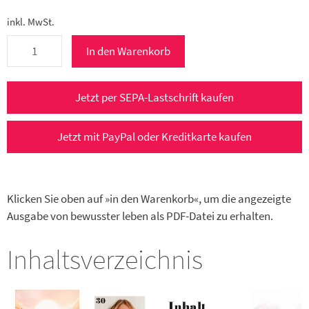
inkl. MwSt.
bewusster
In den Warenkorb
leben
1/2025
e-
Jetzt per SEPA-Lastschrift kaufen
Paper
(Januar/Februar
Jetzt mit PayPal oder Kreditkarte kaufen
2025)
Menge
Klicken Sie oben auf »in den Warenkorb«, um die angezeigte
Ausgabe von bewusster leben als PDF-Datei zu erhalten.
Inhaltsverzeichnis