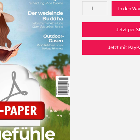
bewusster
In den Wa
leben
4/2025
e-
Jetzt per S
Paper
(Juli/August
Jetzt mit PayP
2025)
Menge