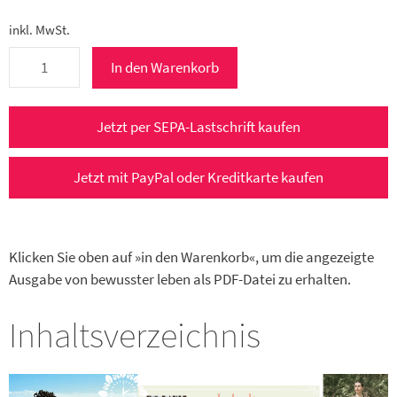
inkl. MwSt.
bewusster
In den Warenkorb
leben
4/2026
e-
Jetzt per SEPA-Lastschrift kaufen
Paper
(Juli/August
Jetzt mit PayPal oder Kreditkarte kaufen
2026)
Menge
Klicken Sie oben auf »in den Warenkorb«, um die angezeigte
Ausgabe von bewusster leben als PDF-Datei zu erhalten.
Inhaltsverzeichnis