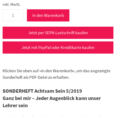
inkl. MwSt.
bewusster
In den Warenkorb
leben
e-
Paper
Jetzt per SEPA-Lastschrift kaufen
Sonderheft
ACHTSAM
Jetzt mit PayPal oder Kreditkarte kaufen
SEIN
5/2019
Menge
Klicken Sie oben auf »in den Warenkorb«, um das angezeigte
Sonderheft als PDF-Datei zu erhalten.
SONDERHEFT Achtsam Sein 5/2019
Ganz bei mir – Jeder Augenblick kann unser
Lehrer sein