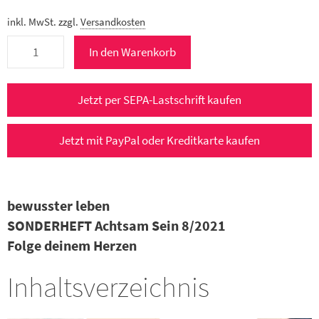
inkl. MwSt.
zzgl.
Versandkosten
bewusster
In den Warenkorb
leben
Sonderheft
ACHTSAM
Jetzt per SEPA-Lastschrift kaufen
SEIN
8/2021
Jetzt mit PayPal oder Kreditkarte kaufen
Menge
bewusster leben
SONDERHEFT Achtsam Sein 8/2021
Folge deinem Herzen
Inhaltsverzeichnis