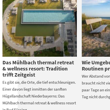
Das Mühlbach thermal retreat
Wie Umgeb
& wellness resort: Tradition
Routinen p
trifft Zeitgeist
Wer Abstand vom
Es gibt sie, die Orte, die tief entschleunigen.
braucht nicht vi
Einer davon liegt inmitten der sanften
paar Tage an ei
Hügellandschaft Niederbayerns: Das
Tag nicht durchg
Mühlbach thermal retreat & wellness resort
in Bad Füssing.