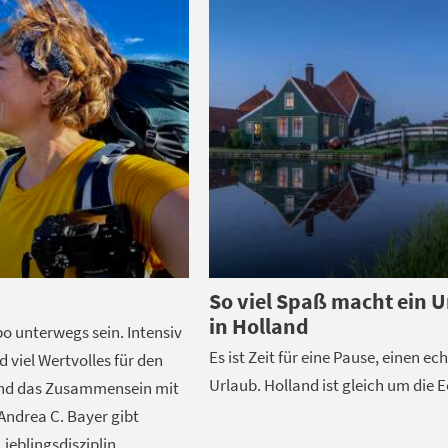
So viel Spaß macht ein 
in Holland
o unterwegs sein. Intensiv
Es ist Zeit für eine Pause, einen ec
viel Wertvolles für den
Urlaub. Holland ist gleich um die E
und das Zusammensein mit
Andrea C. Bayer gibt
Lieblingsdisziplin.