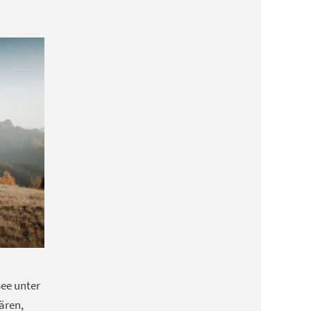
See unter
ären,