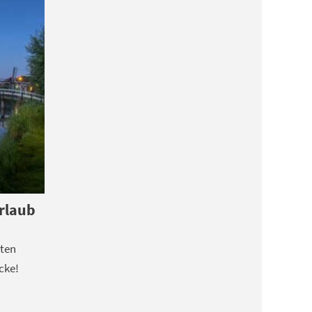
Urlaub
hten
cke!