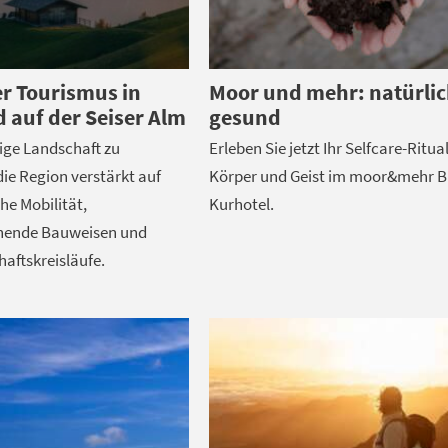
r Tourismus in
Moor und mehr: natürli
d auf der Seiser Alm
gesund
ige Landschaft zu
Erleben Sie jetzt Ihr Selfcare-Ritual
ie Region verstärkt auf
Körper und Geist im moor&mehr B
he Mobilität,
Kurhotel.
nende Bauweisen und
haftskreisläufe.