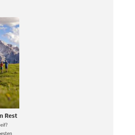
n Rest
eif?
besten