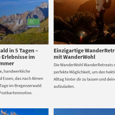
ld in 5 Tagen –
Einzigartige WanderRetr
e Erlebnisse im
mit WanderWohl
ommer
Die WanderWohl WanderRetreats s
e, handwerkliche
perfekte Möglichkeit, um den hekt
d Essen, das nach Almen
Alltag hinter dir zu lassen und dei
 Tage im Bregenzerwald
aufzuladen.
 Postkartenmotive.