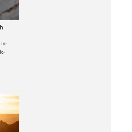
ch
 für
io-