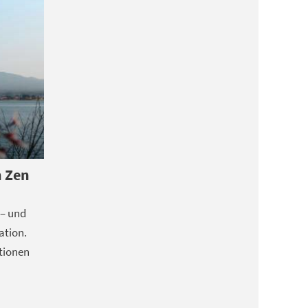
n Zen
 – und
ation.
tionen