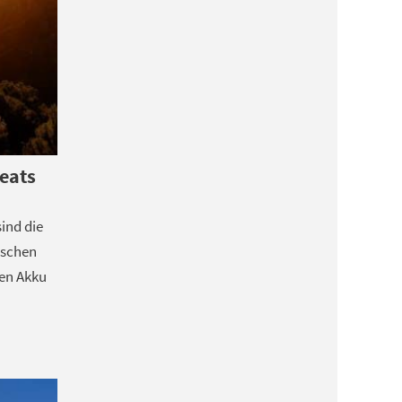
eats
ind die
ischen
nen Akku