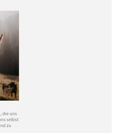
 die uns
uns selbst
and zu