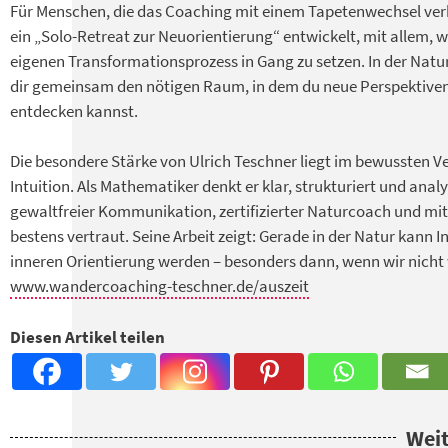
Für Menschen, die das Coaching mit einem Tapetenwechsel verb
ein „Solo-Retreat zur Neuorientierung“ entwickelt, mit allem, 
eigenen Transformations­prozess in Gang zu setzen. In der Natu
dir gemeinsam den nötigen Raum, in dem du neue Perspektiven
entdecken kannst.
Die besondere Stärke von Ulrich ­Teschner liegt im bewussten 
Intuition. Als Mathematiker denkt er klar, strukturiert und analy
gewaltfreier Kommunikation, zertifizierter Naturcoach und mit 
bestens vertraut. Seine Arbeit zeigt: Gerade in der Natur kann In
inneren Orientierung werden – besonders dann, wenn wir nicht
www.wandercoaching-teschner.de/auszeit
Diesen Artikel teilen
Weit