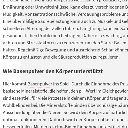
Ernährung oder Umwelteinflüsse, kann dies zu verschiedenen 
Müdigkeit, Konzentrationsschwäche, Verdauungsprobleme un
Eine übermäßige Säurebelastung kann auch zu Muskel- und Ge
schnelleren Alterung der Zellen führen. Langfristig kann ein S
gesundheitlichen Problemen beitragen. Daher ist es wichtig, 
achten und Stressfaktoren zu reduzieren, um den Säure-Basen
halten. Regelmäßige Bewegung und ausreichend Schlaf können 
Körper zu entlasten und die Säureproduktion zu regulieren.
Wie Basenpulver den Körper unterstützt
Hier kommt
Basenpulver
ins Spiel. Durch die Einnahme des Pulv
basische Mineralstoffe, die helfen, den pH-Wert im Gleichgewich
sind essentiell für viele Prozesse in deinem Körper und tragen
Wohlbefinden bei. Die Mineralstoffe binden überschüssige Säur
Ausscheidung über die Nieren. So wird dein Körper auf natürlic
optimal funktionieren. Dadurch wird der Körper entlastet und 
besser erfüllen. Mit der regelmäßigen Einnahme unterstützt du