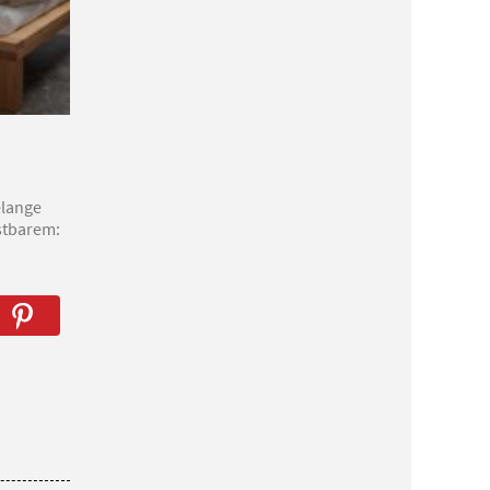
elange
stbarem: