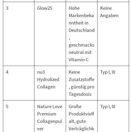
3
Glow25
Hohe
Keine
Markenbeka
Angaben
nntheit in
Deutschland
,
geschmacks
neutral mit
Vitamin C
4
nu3
Keine
Typ I, III
Hydrolized
Zusatzstoffe
Collagen
, günstig pro
Tagesdosis
5
Nature Love
Große
Typ I, III
Premium
Produktvielf
Collagenpul
alt, gute
ver
Verträglichk