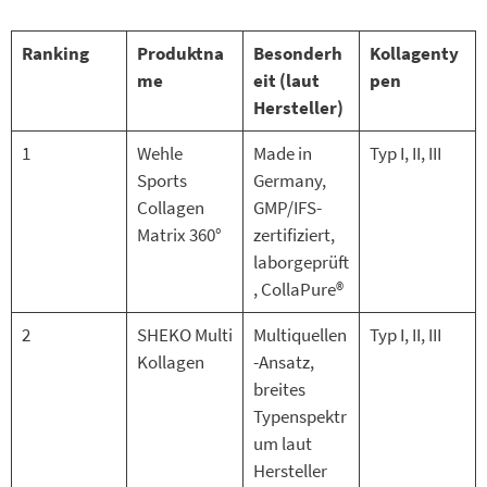
Ranking
Produktna
Besonderh
Kollagenty
me
eit (laut
pen
Hersteller)
1
Wehle
Made in
Typ I, II, III
Sports
Germany,
Collagen
GMP/IFS-
Matrix 360°
zertifiziert,
laborgeprüft
, CollaPure®
2
SHEKO Multi
Multiquellen
Typ I, II, III
Kollagen
-Ansatz,
breites
Typenspektr
um laut
Hersteller