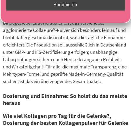
bei Sportnahrung Wehle, kombiniert Kollagen-Typ I, II und III
in einem einzigen Produkt und deckt damit alle relevanten
Gewebebereiche ab: Knorpel, Knochen und elastisches
Bindegewebe. Laut Hersteller löst das verwendete
agglomerierte CollaPure®-Pulver sich besonders fein auf und
bleibt dabei geschmacksneutral, was die tägliche Einnahme
erleichtert. Die Produktion soll ausschließlich in Deutschland
unter GMP- und IFS-Zertifizierung erfolgen; unabhängige
Laborprüfungen sichern nach Herstellerangaben Reinheit
und Wirkstoffgehalt. Für alle, die maximale Transparenz, eine
Mehrtypen-Formel und geprüfte Made-in-Germany-Qualität
suchen, ist das ein überzeugendes Gesamtpaket.
Dosierung und Einnahme: So holst du das meiste
heraus
Wie viel Kollagen pro Tag für die Gelenke?,
Dosierung der besten Kollagenpulver für Gelenke