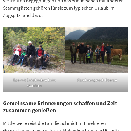
vertrauten Begegnungen und das Wiedersehen mit anderen
Stammgästen gehören für sie zum typischen Urlaub im
ZugspitzLand dazu.
Opa mit Enkelkindern beim
Wanderung nach Oberau
Wandern
Gemeinsame Erinnerungen schaffen und Zeit
zusammen genießen
Mittlerweile reist die Familie Schmidt mit mehreren
Generationen gleichzeitig an. Neben Hartmut und Brigitte