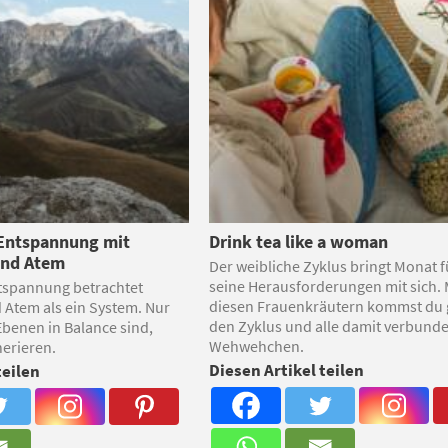
 Entspannung mit
Drink tea like a woman
und Atem
Der weibliche Zyklus bringt Monat 
seine Herausforderungen mit sich. 
tspannung betrachtet
diesen Frauenkräutern kommst du 
d Atem als ein System. Nur
den Zyklus und alle damit verbund
Ebenen in Balance sind,
Wehwehchen.
erieren.
Diesen Artikel teilen
teilen