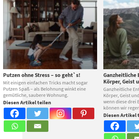
Putzen ohne Stress – so geht`s!
Ganzheitliche
Körper, Geist 
Mit einigen einfachen Tricks macht sogar
Putzen Spaß – als Belohnung winkt eine
Ganzheitliche En
gemütliche, saubere Wohnung.
Körper, Geist un
wenn diese drei 
Diesen Artikel teilen
können wir regen
Diesen Artikel 