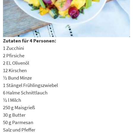
Zutaten für 4 Personen:
1 Zucchini
2 Pfirsiche
2 EL Olivenöl
12 Kirschen
½ Bund Minze
1 Stängel Frühlingszwiebel
6 Halme Schnittlauch
½ l Milch
250 g Maisgrieß
30 g Butter
50 g Parmesan
Salz und Pfeffer