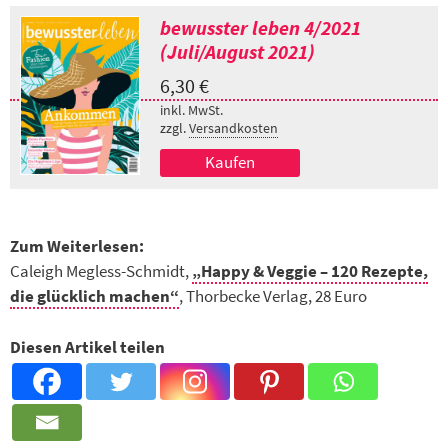
bewusster leben 4/2021
(Juli/August 2021)
6,30
€
inkl. MwSt.
zzgl.
Versandkosten
Kaufen
Zum Weiterlesen:
Caleigh Megless-Schmidt,
„Happy & Veggie – 120 Rezepte,
die glücklich machen“
, Thorbecke Verlag, 28 Euro
Diesen Artikel teilen