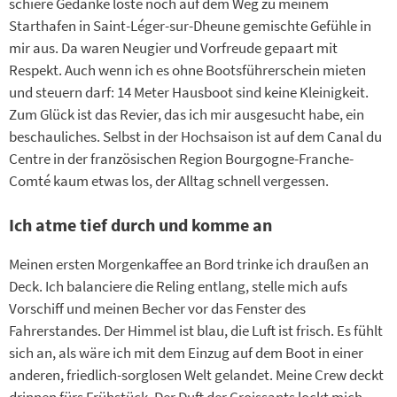
schiere Gedanke löste noch auf dem Weg zu meinem
Starthafen in Saint-Léger-sur-Dheune gemischte Gefühle in
mir aus. Da waren Neugier und Vorfreude gepaart mit
Respekt. Auch wenn ich es ohne Bootsführerschein mieten
und steuern darf: 14 Meter Hausboot sind keine Kleinigkeit.
Zum Glück ist das Revier, das ich mir ausgesucht habe, ein
beschauliches. Selbst in der Hochsaison ist auf dem Canal du
Centre in der französischen Region Bourgogne-Franche-
Comté kaum etwas los, der Alltag schnell vergessen.
Ich atme tief durch und komme an
Meinen ersten Morgenkaffee an Bord trinke ich draußen an
Deck. Ich balanciere die Reling entlang, stelle mich aufs
Vorschiff und meinen Becher vor das Fenster des
Fahrerstandes. Der Himmel ist blau, die Luft ist frisch. Es fühlt
sich an, als wäre ich mit dem Einzug auf dem Boot in einer
anderen, friedlich-sorglosen Welt gelandet. Meine Crew deckt