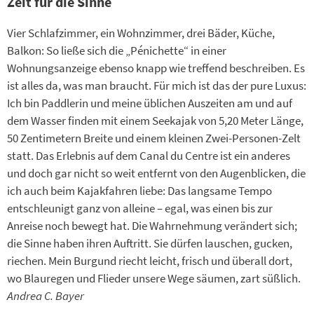
Zeit für die Sinne
Vier Schlafzimmer, ein Wohnzimmer, drei Bäder, Küche,
Balkon: So ließe sich die „Pénichette“ in einer
Wohnungsanzeige ebenso knapp wie treffend beschreiben. Es
ist alles da, was man braucht. Für mich ist das der pure Luxus:
Ich bin Paddlerin und meine üblichen Auszeiten am und auf
dem Wasser finden mit einem Seekajak von 5,20 Meter Länge,
50 Zentimetern Breite und einem kleinen Zwei-Personen-Zelt
statt. Das Erlebnis auf dem Canal du Centre ist ein anderes
und doch gar nicht so weit entfernt von den Augenblicken, die
ich auch beim Kajakfahren liebe: Das langsame Tempo
entschleunigt ganz von alleine – egal, was einen bis zur
Anreise noch bewegt hat. Die Wahrnehmung verändert sich;
die Sinne haben ihren Auftritt. Sie dürfen lauschen, gucken,
riechen. Mein Burgund riecht leicht, frisch und überall dort,
wo Blauregen und Flieder unsere Wege säumen, zart süßlich.
Andrea C. Bayer