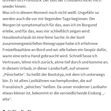
drinnen fürs Frühstück. Der Duft der Croissants lockt mich
wieder hinein.
Was ich in diesem Moment noch nicht weiß: Ungefähr so
werden auch die vor mir liegenden Tage beginnen. Der
Morgen ist symptomatisch für das, was ich im Burgund
erlebe, und für das, was mir schließlich zeigen wird:
Hausbooturlaub ist eine feine Sache. In der bunt
zusammengewürfelten Reisegruppe habe ich erfahrene
Freizeitkapitäne an Bord und wir alle haben ein Gespür dafür,
wann eine extra Hand gebraucht wird. Schnell fasse ich
Vertrauen, lehne mich zurück, atme tief durch und komme an.
In diesem Urlaub, in dieser Landschaft, auf unserer
„Pénichette“. So heißt der Bootstyp, mit dem ich unterwegs
bin. Er ist alten Lastkähnen nachempfunden, die auf
Französisch „péniches“ heißen. Da unser moderner Lastkahn
etwas kleiner ist, bekommt er die verniedlichende Endung „-
ette“.