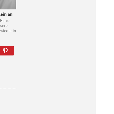
lein an
 Hans-
nsere
wieder in