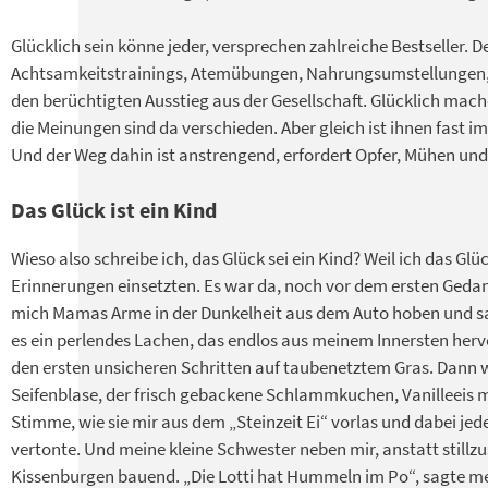
Glücklich sein könne jeder, versprechen zahlreiche Bestseller. 
Achtsamkeitstrainings, Atemübungen, Nahrungsumstellungen, B
den berüchtigten Ausstieg aus der Gesellschaft. Glücklich mac
die Meinungen sind da verschieden. Aber gleich ist ihnen fast im
Und der Weg dahin ist anstrengend, erfordert Opfer, Mühen und 
Das Glück ist ein Kind
Wieso also schreibe ich, das Glück sei ein Kind? Weil ich das G
Erinnerungen einsetzten. Es war da, noch vor dem ersten Geda
mich Mamas Arme in der Dunkelheit aus dem Auto hoben und san
es ein perlendes Lachen, das endlos aus meinem Innersten hervo
den ersten unsicheren Schritten auf taubenetztem Gras. Dann 
Seifenblase, der frisch gebackene Schlammkuchen, Vanilleeis 
Stimme, wie sie mir aus dem „Steinzeit Ei“ vorlas und dabei je
vertonte. Und meine kleine Schwester neben mir, anstatt stillz
Kissenburgen bauend. „Die Lotti hat Hummeln im Po“, sagte m