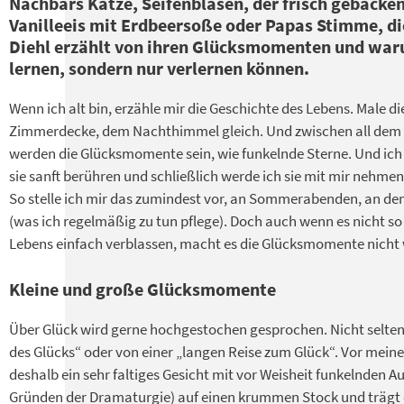
Nachbars Katze, Seifenblasen, der frisch geback
Vanilleeis mit Erdbeersoße oder Papas Stimme, die
Diehl erzählt von ihren Glücksmomenten und waru
lernen, sondern nur verlernen können.
Wenn ich alt bin, erzähle mir die Geschichte des Lebens. Male 
Zimmerdecke, dem Nachthimmel gleich. Und zwischen all dem
werden die Glücksmomente sein, wie funkelnde Sterne. Und ich
sie sanft berühren und schließlich werde ich sie mit mir nehmen,
So stelle ich mir das zumindest vor, an Sommerabenden, an de
(was ich regelmäßig zu tun pflege). Doch auch wenn es nicht so
Lebens einfach verblassen, macht es die Glücksmomente nicht
Kleine und große Glücksmomente
Über Glück wird gerne hochgestochen gesprochen. Nicht selten
des Glücks“ oder von einer „langen Reise zum Glück“. Vor mein
deshalb ein sehr faltiges Gesicht mit vor Weisheit funkelnden A
Gründen der Dramaturgie) auf einen krummen Stock und trägt e