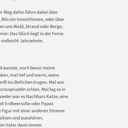
Der Weg dahin führe dabei über
itcoin-Investitionen, oder über
hen uns Wald, Strand oder Berge,
mer: Das Glück liegt in der Ferne.
vielleicht Jahrzehnte.
lück kannte, noch bevor meine
nken, mal tief und warm, wenn
ft ins Bettchen trugen. Mal war
rzusprudeln schien. Mal lag es in
wieder war es Nachbars Katze, eine
mit Erdbeersoße oder Papas
de Figur mit einer anderen Stimme
usitzen und zuzuhören,
ein Vater dann immer.