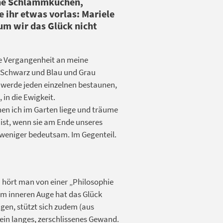
ene Schlammkuchen,
 ihr etwas vorlas: Mariele
m wir das Glück nicht
die Vergangenheit an meine
 Schwarz und Blau und Grau
 werde jeden einzelnen bestaunen,
 in die Ewigkeit.
nen ich im Garten liege und träume
 ist, wenn sie am Ende unseres
 weniger bedeutsam. Im Gegenteil.
 hört man von einer „Philosophie
em inneren Auge hat das Glück
ugen, stützt sich zudem (aus
in langes, zerschlissenes Gewand.